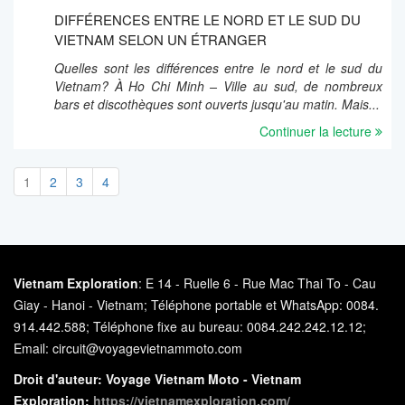
DIFFÉRENCES ENTRE LE NORD ET LE SUD DU
VIETNAM SELON UN ÉTRANGER
Quelles sont les différences entre le nord et le sud du
Vietnam? À Ho Chi Minh – Ville au sud, de nombreux
bars et discothèques sont ouverts jusqu'au matin. Mais...
Continuer la lecture
1
2
3
4
Vietnam Exploration
: E 14 - Ruelle 6 - Rue Mac Thai To - Cau
Giay - Hanoi - Vietnam; Téléphone portable et WhatsApp: 0084.
914.442.588; Téléphone fixe au bureau: 0084.242.242.12.12;
Email: circuit@voyagevietnammoto.com
Droit d'auteur: Voyage Vietnam Moto - Vietnam
Exploration:
https://vietnamexploration.com/